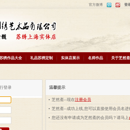
官方微博
登
苏绣作品大全
礼品苏绣定制
实体店展示
名师作品
关于芝然斋
行登录
温馨提示
芝然斋--现在
注册会员
芝然斋--成功上线,您可以直接使用会员名进
您还没有申请成为芝然斋的会员吗？请马上