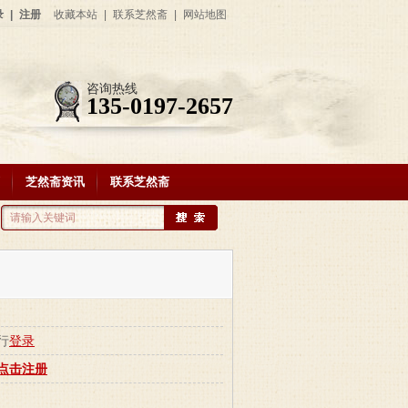
录
|
注册
收藏本站
|
联系芝然斋
|
网站地图
咨询热线
135-0197-2657
芝然斋资讯
联系芝然斋
行
登录
点击注册