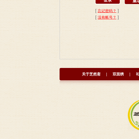
[
]
忘记密码？
[
]
没有帐号？
关于芝然斋
|
双面绣
|