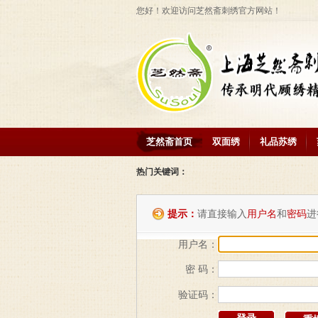
您好！欢迎访问芝然斋刺绣官方网站！
芝然斋首页
双面绣
礼品苏绣
热门关键词：
提示：
请直接输入
用户名
和
密码
进
用户名：
密 码：
验证码：