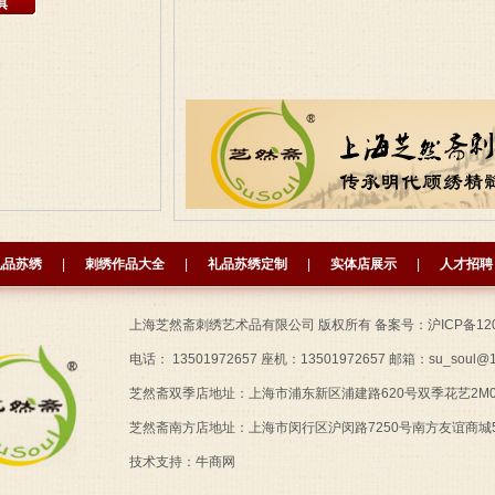
礼品苏绣
|
刺绣作品大全
|
礼品苏绣定制
|
实体店展示
|
人才招聘
上海芝然斋刺绣艺术品有限公司 版权所有 备案号：
沪ICP备12
电话： 13501972657 座机：13501972657 邮箱：
su_soul@
芝然斋双季店地址：上海市浦东新区浦建路620号双季花艺2M
芝然斋南方店地址：上海市闵行区沪闵路7250号南方友谊商城
技术支持：
牛商网