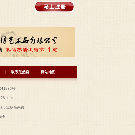
|
联系芝然斋
|
网站地图
041286号
126.com
01，近杨高南路
5楼