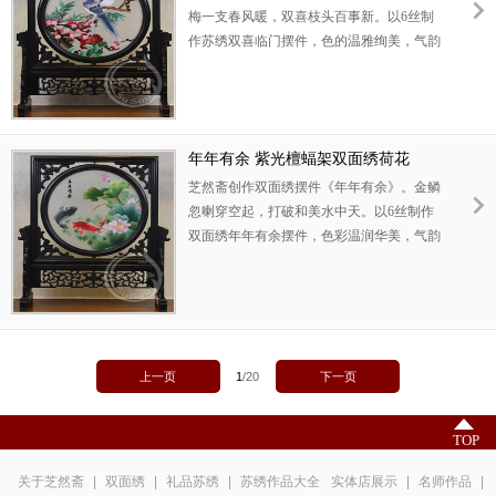
梅一支春风暖，双喜枝头百事新。以6丝制
作苏绣双喜临门摆件，色的温雅绚美，气韵
精洁高华。丝绣刻画喜鹊翎毛精致，丝丝不
苟。梅花盛开，春意盎然。寓意爱情坚贞，
美满幸福。此苏绣双喜临门摆件采用紫光檀
框架，做工精良。可以用作结婚礼物，或高
年年有余 紫光檀蝠架双面绣荷花
级商务礼物。
芝然斋创作双面绣摆件《年年有余》。金鳞
忽喇穿空起，打破和美水中天。以6丝制作
双面绣年年有余摆件，色彩温润华美，气韵
和煦典雅。丝绣刻画鲤鱼圆润矫健，荷花娇
艳端庄。寓意和和美美，年年有余。此双面
绣摆件采用紫光檀框架，做工精良。可以用
作高档商务礼品，或生日礼物。
上一页
1
/
20
下一页
TOP
关于芝然斋
|
双面绣
|
礼品苏绣
|
苏绣作品大全
实体店展示
|
名师作品
|