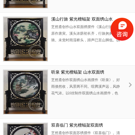
天真烂漫,生机勃勃。此苏绣鸢尾摆件采用
紫光檀框架,雕工精美。可以用作高档商务
礼品,外事礼物。
溪山行旅 紫光檀蝠架 双面绣山水
芝然斋创作山水双面绣摆件《溪山行旅》，
原作唐寅。溪头浓荫初长齐，行旅匆匆两三
骑。未觉时雨湿桥头，蹄声已至山脚低。以
6丝制作山水双面绣摆件，色彩清新雅润，
气韵恬美舒畅。丝绣刻画草木葱茏，人物楚
楚。寓意乾乾健行，开拓进取。此山水双面
绣摆件采用紫光檀木料，精雕细刻。可以用
听泉 紫光檀蝠架 山水双面绣
作高级商务礼品。
芝然斋创作双面绣山水画摆件《听泉》。好
雨倏然收，风景两不同。喧腾溪声远，风静
花气浓。以6丝制作双面绣山水画摆件，色
彩清润舒雅，气韵高旷脱俗。丝绣刻画山石
敦厚，树木繁密，仿佛溪流淙淙之声萦绕耳
边。寓意清净自然，疏旷放达。此双面绣山
水画摆件采用高档紫光檀材料，精雕细刻。
双喜临门 紫光檀蝠架双面绣
可以用作高档生日礼品。
芝然斋创作双面苏绣摆件《双喜临门》。清