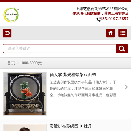
上海芝然斋刺绣艺术品有限公司
传承明代顾绣精髓，苏绣上海实体店
135-0197-2657
首页
1000-3000元
仙人掌 紫光檀蝠架双面绣
芝然斋创作双面绣外事礼品《仙人掌》。干
砺酷烈的沙漠，才能孕育出如此妍丽的花
朵。以6丝4丝制作双面绣外事礼品，色彩温
润绚美，气韵空灵逼真。丝绣刻画仙人掌花
朵娇艳温润，毛刺栩栩如生。寓意艰难困
苦，玉汝于成。此双面绣摆件采用高档紫光
檀材料，精雕细刻，做工上乘。可以用作高
贡缎拼布苏绣围巾 牡丹
级外事礼品，商务礼物。