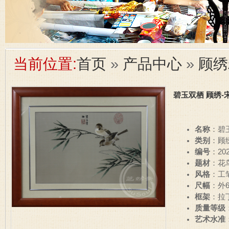
当前位置:
首页
»
产品中心
»
顾绣
碧玉双栖 顾绣-
名称
：碧
类别
：顾
编号
：202
题材
：花
风格
：工
尺幅
：外6
框架
：拉
质量等级
艺术水准