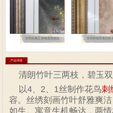
苏绣收藏品 静物鸢尾插花
苏绣静物玫瑰花瓶 
产品详情
清朗竹叶三两枝，碧玉
以4、2、1丝制作花鸟
刺
容。丝绣刻画竹叶舒雅爽洁
如生。寓意生机畅达，两情