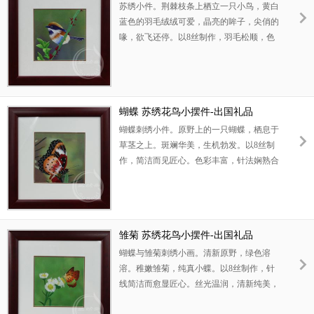
苏绣小件。荆棘枝条上栖立一只小鸟，黄白
蓝色的羽毛绒绒可爱，晶亮的眸子，尖俏的
喙，欲飞还停。以8丝制作，羽毛松顺，色
彩拟真，温雅华贵，浪漫清新。此刺绣花鸟
摆件，可以做出国小礼品，是理想的送给外
国朋友礼品。
蝴蝶 苏绣花鸟小摆件-出国礼品
蝴蝶刺绣小件。原野上的一只蝴蝶，栖息于
草茎之上。斑斓华美，生机勃发。以8丝制
作，简洁而见匠心。色彩丰富，针法娴熟合
宜。画面浪漫清新，动人心弦。此苏绣摆件
适合送作老外礼品，是他们心目中的中国刺
绣。
雏菊 苏绣花鸟小摆件-出国礼品
蝴蝶与雏菊刺绣小画。清新原野，绿色溶
溶。稚嫩雏菊，纯真小蝶。以8丝制作，针
线简洁而愈显匠心。丝光温润，清新纯美，
象征浪漫爱情。此刺绣摆件是理想的恋爱礼