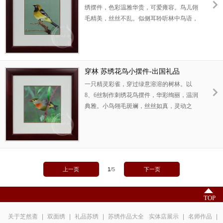
绣摆件，色彩温雅华贵，可爱雍容。鸟儿翎
毛精美，丝丝不乱。似侧耳聆听林中鸟语，
将鸣未鸣。此苏绣小件是中国元素礼品，理
想的出国小礼物。
穿林 苏绣花鸟小摆件-出国礼品
一只精灵彩雀，穿过绿意溶溶的树林。以
8、6丝制作刺绣花鸟摆件，华彩绚丽，温润
典雅。小鸟翎毛斑斓，丝丝如真，灵动之
态，几欲脱纸而飞。此刺绣小件是中国特色
礼品，理想的送外宾礼物。
上一页
1
/
5
下一页
TOP
关于芝然斋
|
双面绣
|
礼品苏绣
|
苏绣作品大全
实体店展示
|
名师作品
|