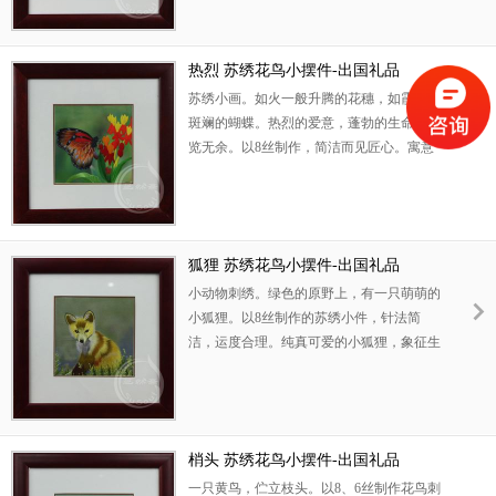
物。
热烈 苏绣花鸟小摆件-出国礼品
苏绣小画。如火一般升腾的花穗，如霞一样
斑斓的蝴蝶。热烈的爱意，蓬勃的生命，一
览无余。以8丝制作，简洁而见匠心。寓意
热烈疯狂的爱情。此花鸟刺绣摆件是理想的
恋爱礼物。
狐狸 苏绣花鸟小摆件-出国礼品
小动物刺绣。绿色的原野上，有一只萌萌的
小狐狸。以8丝制作的苏绣小件，针法简
洁，运度合理。纯真可爱的小狐狸，象征生
命的希望，美好的开端。此刺绣小摆件是理
想的孩子礼品。
梢头 苏绣花鸟小摆件-出国礼品
一只黄鸟，伫立枝头。以8、6丝制作花鸟刺