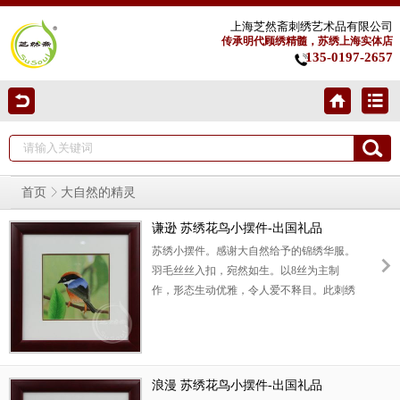
上海芝然斋刺绣艺术品有限公司
传承明代顾绣精髓，苏绣上海实体店
135-0197-2657
首页
大自然的精灵
谦逊 苏绣花鸟小摆件-出国礼品
苏绣小摆件。感谢大自然给予的锦绣华服。
羽毛丝丝入扣，宛然如生。以8丝为主制
作，形态生动优雅，令人爱不释目。此刺绣
花鸟小摆件是理想的外事礼物、出国礼物、
老外礼物。
浪漫 苏绣花鸟小摆件-出国礼品