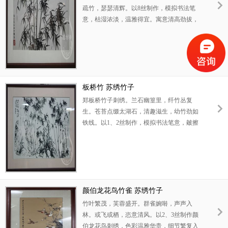
疏竹，瑟瑟清辉。以8丝制作，模拟书法笔
意，枯湿浓淡，温雅得宜。寓意清高劲拔，
廉洁自律。是给领导送礼的理想选择。
板桥竹 苏绣竹子
郑板桥竹子刺绣。兰石幽篁里，纤竹丛复
生。苍苔点缀太湖石，清趣滋生，幼竹劲如
铁线。以1、2丝制作，模拟书法笔意，皴擦
点染，奇趣天成。寓意学养深厚，志节清
越，滋养后进。此高品质竹子绣品是理想的
送领导礼品。
颜伯龙花鸟竹雀 苏绣竹子
竹叶繁茂，芙蓉盛开。群雀婉啭，声声入
林。或飞或栖，恣意清风。以2、3丝制作颜
伯龙花鸟刺绣，色彩温雅华贵，细节繁复入