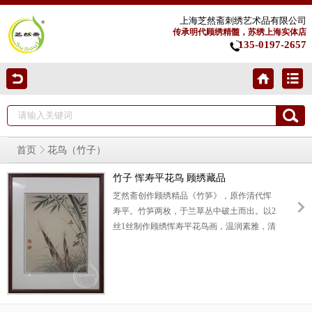
上海芝然斋刺绣艺术品有限公司
传承明代顾绣精髓，苏绣上海实体店
135-0197-2657
首页
花鸟（竹子）
竹子 恽寿平花鸟 顾绣藏品
芝然斋创作顾绣精品《竹笋》，原作清代恽
寿平。竹笋两枚，于兰草丛中破土而出。以2
丝1丝制作顾绣恽寿平花鸟画，温润素雅，清
新隽拔。丝绣刻画竹笋肌理逼真，形态天真
烂漫。寓意新锐发轫，势不可当。此顾绣恽
寿平作品可以用作送晚辈礼物，或商务项目
礼品。