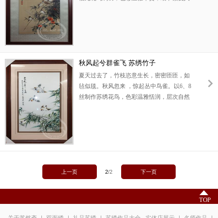
微。叶叶不同，鸟鸟殊异。竹叶沉如玄铁，
小鸟活如精灵。竹叶芙蓉象征老师、长辈品
格高洁，望之俨然，即之也温。九只小鸟象
征至高成就。此刺绣花鸟条屏是高档寿礼，
高端商务礼品。
秋风起兮群雀飞 苏绣竹子
夏天过去了，竹枝恣意生长，密密匝匝，如
毡似毯。秋风忽来 ，惊起丛中鸟雀。以6、8
丝制作苏绣花鸟，色彩温雅恬润，层次自然
丰富。竹叶沐风摆荡，色泽变幻幽微。小鸟
翎毛蓬松，楚楚可爱，栩栩如生。寓意老师
上善若水，清高劲节，培育学生众多。此刺
绣花鸟画是理想的送老师礼物，也是高端生
日礼品。
上一页
2
/
2
下一页
TOP