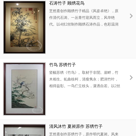
石涛竹子 顾绣花鸟
芝然斋创作顾绣竹子精品《风姿卓绝》，原
作清代石涛。一丛青竹迎风而立，风华绝
代。以4丝2丝制作顾绣石涛作品，色彩温润
雅洁，气韵清隽酣畅。丝绣刻画竹叶迎风飞
舞，光华耀目，姿态优雅，趣味横生。寓意
节节向上，卓尔不群。此顾绣石涛作品可以
用作送领导礼物，或乔迁新居礼品。
竹鸟 苏绣竹子
竖幅苏绣《竹鸟》。取材于非誾。崖畔，竹
木相生。虬曲枝柯，清瘦隽永；肥润竹叶，
相得益彰。一鸟伫立枝头，潇洒自若。以2丝
制作精品刺绣条屏，色彩淡雅恬润，清新脱
尘。小鸟羽毛精洁，枝柯肌理宛然，竹叶俯
仰向背，浓淡相宜。寓意淡泊明志，高屋建
瓴。适宜用作书房装饰画，或送领导礼品。
清风沐竹 夏昶原作 苏绣竹子
芝然斋创作苏绣竹子，原作明代夏昶。风来