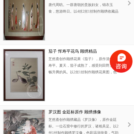
唐代周昉。一群唐朝的贵族妇女，锦衣玉
食，悠游终日。以4丝2丝1丝制作顾绣收藏品
簪花仕女图，色彩温润华美，气韵雍容高
贵。丝线刻画仕女肌肤莹润细腻，轻绡绸缎
历历如真。衣饰线条流畅温婉。贵族妇女的
丰韵高华表现得淋漓尽致。可以用作高档外
事礼品，会所装饰画，顾绣收藏品。
茄子 恽寿平花鸟 顾绣精品
芝然斋创作顾绣花果《茄子》，原作清代恽
寿平。夏天，茄子成熟了，感受到田野上酣
畅升腾的风。以2丝1丝制作顾绣花果图，色
彩温雅恬美，气韵质朴高华。丝线刻画茄子
圆润丰美，枝叶柔美舒展，精致温婉。寓意
淡泊自足，欣欣向荣。此顾绣花果收藏品可
以用作高级外事礼品，商务项目礼品，高端
生日礼物。
罗汉图 金廷标原作 顾绣佛像
芝然斋创作顾绣藏品《罗汉像》，原作金廷
标。一位石窟中修行的罗汉，诸相具足。以2
丝1丝制作顾绣罗汉像，色彩温润华美，气韵