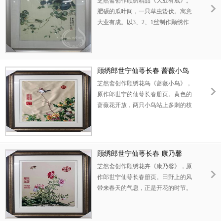
芝然斋创作顾绣精品《大业有成》。
文化礼品，书房装饰画。
肥硕的瓜叶间，一只草虫蛰伏。寓意
大业有成。以3、2、1丝制作顾绣作
品，色彩清润雅洁，剔透玲珑。丝绣
细密温婉，层次繁复细腻。瓜叶硬挺
舒展，斑驳肥润。草虫须毫毕现，栩
栩如生。此精品刺绣是顶级质量，宜
顾绣郎世宁仙萼长春 蔷薇小鸟
作高端领导礼品，也是高档生日礼
芝然斋创作顾绣花鸟《蔷薇小鸟》，
品。
原作郎世宁的仙萼长春册页。黄色的
蔷薇花开放，两只小鸟站上多刺的枝
头。以2丝制作顾绣花鸟，色彩温雅华
美，精洁高贵。丝绣刻画蔷薇或含
苞，或盛放，香气袭人。小鸟羽毛一
丝不苟，灵动可爱。花香和棘刺共
顾绣郎世宁仙萼长春 康乃馨
存，此顾绣花鸟寓意砥砺君子，卓然
芝然斋创作顾绣花卉《康乃馨》，原
有成。可以用于高档中国特色礼品送
作郎世宁仙萼长春册页。田野上的风
老外，高级生日礼物。
带来春天的气息，正是开花的时节。
以4丝2丝制作顾绣花卉，色彩温雅华
美，恬润清新。丝绣刻画花瓣繁复柔
润，富丽朴实，茎叶柔韧疏朗，俯仰