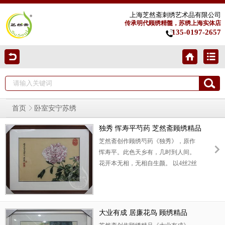
上海芝然斋刺绣艺术品有限公司
传承明代顾绣精髓，苏绣上海实体店
135-0197-2657
首页
卧室安宁苏绣
独秀 恽寿平芍药 芝然斋顾绣精品
芝然斋创作顾绣芍药《独秀》，原作
恽寿平。此色天乡有，几时到人间。
花开本无相，无相自生颜。 以4丝2丝
制作顾绣芍药精品，色彩和润妍雅，
气韵天真高华。丝绣刻画芍药花瓣枝
叶柔润温婉，天真烂漫，姿态万千。
寓意无相无住，富贵荣华。此顾绣芍
大业有成 居廉花鸟 顾绣精品
药精品可以用作高级外事礼品，中国