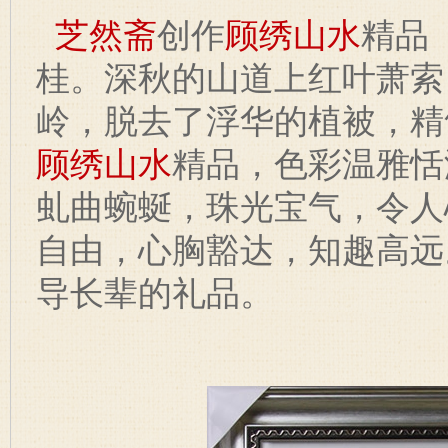
芝然斋
创作
顾绣
山水
精品
桂。深秋的山道上红叶萧索
岭，脱去了浮华的植被，精
顾绣
山水
精品，色彩温雅恬
虬曲蜿蜒，珠光宝气，令人
自由，心胸豁达，知趣高远
导长辈的礼品。