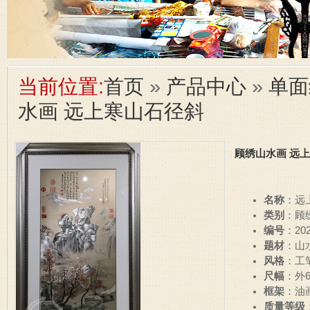
当前位置:
首页
»
产品中心
»
单面
水画 远上寒山石径斜
顾绣山水画 远
名称
：远
类别
：顾
编号
：202
题材
：山
风格
：工
尺幅
：外6
框架
：油
质量等级