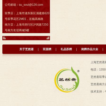
公司邮箱：
su_soul@126.com
双季店：
上海市浦东新区浦建路620
号双季花艺2M01，近杨高南路
南方店：
上海市闵行区沪闵路7250
号南方友谊商城5楼
关于芝然斋
|
双面绣
|
礼品苏绣
|
刺绣作品大全
|
上海芝然斋
电话：13501
芝然斋双季
芝然斋南方
技术支持：