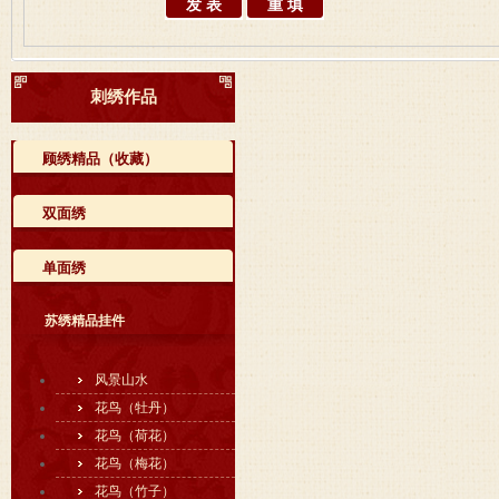
刺绣作品
顾绣精品（收藏）
双面绣
单面绣
苏绣精品挂件
风景山水
花鸟（牡丹）
花鸟（荷花）
花鸟（梅花）
花鸟（竹子）