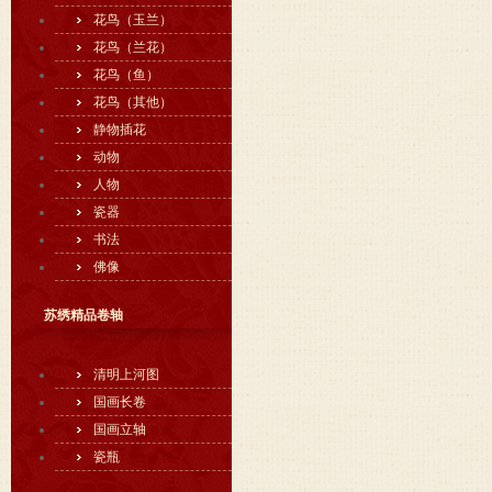
花鸟（玉兰）
花鸟（兰花）
花鸟（鱼）
花鸟（其他）
静物插花
动物
人物
瓷器
书法
佛像
苏绣精品卷轴
清明上河图
国画长卷
国画立轴
瓷瓶