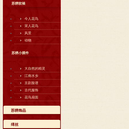
苏绣软裱
今人花鸟
宋人花鸟
风景
动物
苏绣小摆件
大自然的精灵
江南水乡
京剧脸谱
古代服饰
花鸟扇面
苏绣饰品
缂丝