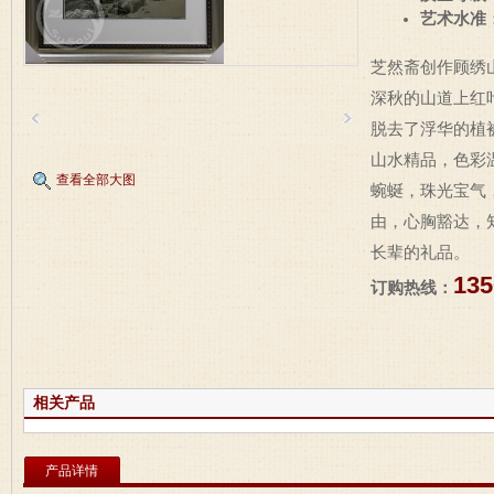
艺术水准
芝然斋创作顾绣
深秋的山道上红
脱去了浮华的植
山水精品，色彩
查看全部大图
蜿蜒，珠光宝气
由，心胸豁达，
长辈的礼品。
135
订购热线：
相关产品
产品详情