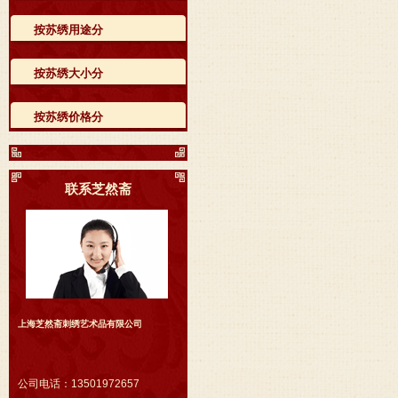
按苏绣用途分
按苏绣大小分
按苏绣价格分
联系芝然斋
上海芝然斋刺绣艺术品有限公司
公司电话：
13501972657