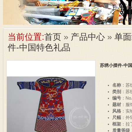
当前位置:
首页
»
产品中心
»
单面
件-中国特色礼品
苏绣小摆件-中
名称
：苏
类别
：苏
编号
：No.
题材
：服
风格
：实
尺幅
：外5
框架
：拉
质量等级