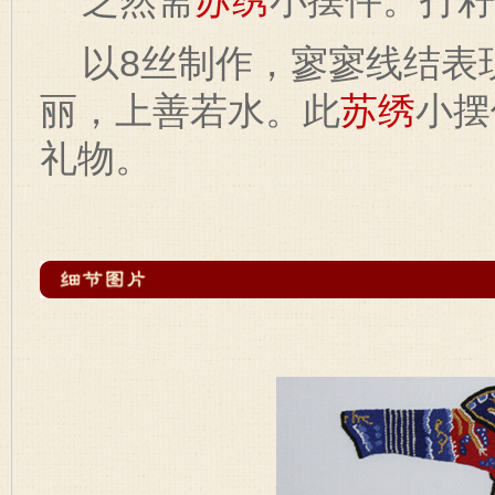
芝然斋
苏绣
小摆件。打籽
以8丝制作，寥寥线结表
丽，上善若水。此
苏绣
小摆
礼物。