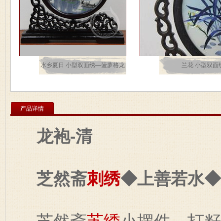
水乡夏日 小型双面绣—菠萝格龙
兰花 小型双面
架
产品详情
龙袍-清
芝然斋
刺绣
◆上善若水◆