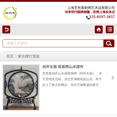
上海芝然斋刺绣艺术品有限公司
传承明代顾绣精髓，苏绣上海实体店
135-0197-2657
首页
紫光檀灯笼架
别开生面 双面绣山水摆件
芝然斋创作山水画双面绣《别开生面》。冰
天雪地里启程，涉过开满桃花的山谷。终于
赶上了春天的脚步，等待万物繁盛的夏天。
以8丝6丝制作山水画双面绣摆件，色彩温润
恬雅，气韵清隽温馨。丝绣刻画山石房舍，
俨然如真，楚楚可爱。桃花满枝，烂漫如
霞。寓意走过低谷，别开生面。此山水画双
面绣可以用作高档商务礼品。