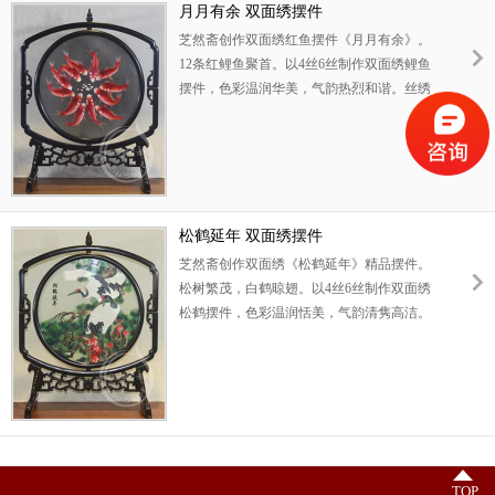
月月有余 双面绣摆件
芝然斋创作双面绣红鱼摆件《月月有余》。
12条红鲤鱼聚首。以4丝6丝制作双面绣鲤鱼
摆件，色彩温润华美，气韵热烈和谐。丝绣
刻画鲤鱼圆润丰满，鳞甲鲜明，动态宛然。
寓意财源广进，富贵有余。此双面绣红鱼摆
件可以用作高档商务礼品，公司开张礼物。
松鹤延年 双面绣摆件
芝然斋创作双面绣《松鹤延年》精品摆件。
松树繁茂，白鹤晾翅。以4丝6丝制作双面绣
松鹤摆件，色彩温润恬美，气韵清隽高洁。
丝绣刻画仙鹤羽毛精洁，丝丝不乱。一动一
静，情趣盎然。寓意意趣高雅，健康长寿。
此双面绣松鹤可以用作高级生日礼物，或送
日本人法国人的外事礼品，亦或商务礼品。
TOP