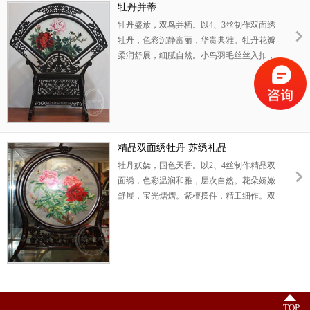
牡丹并蒂
牡丹盛放，双鸟并栖。以4、3丝制作双面绣
牡丹，色彩沉静富丽，华贵典雅。牡丹花瓣
柔润舒展，细腻自然。小鸟羽毛丝丝入扣，
栩栩如生。寓意事业兴旺，合作和谐，或家
庭美满，白头偕老。此苏绣牡丹摆件，紫光
檀扇形框架造型别致，用料考究，雕工精
美。此作品可以用作高档生日礼品，也可用
作高端商务礼品。
精品双面绣牡丹 苏绣礼品
牡丹妖娆，国色天香。以2、4丝制作精品双
面绣，色彩温润和雅，层次自然。花朵娇嫩
舒展，宝光熠熠。紫檀摆件，精工细作。双
面绣牡丹寓意事业兴旺，家庭和美。此精品
双面绣适宜用作高端商务礼品。
TOP