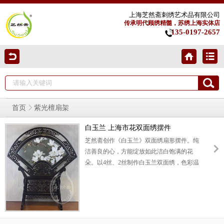
上海芝然斋刺绣艺术品有限公司
传承明代顾绣精髓，苏绣上海实体店
135-0197-2657
首页
紫光檀扇架
白玉兰 上海市花双面绣摆件
芝然斋创作《白玉兰》双面绣扇形摆件。纯
洁善良的心，方能绽放如此洁白饱满的花
朵。以4丝、2丝制作白玉兰双面绣，色彩温
润皎洁，气韵华美雍容。丝绣刻画白云兰花
朵娇柔舒展，仪态万方。错落有致，俯仰生
姿。寓意内心高洁，才华横溢。白玉兰是上
海市花，此双面绣摆件可以用作高端外事礼
品，或生日礼物。