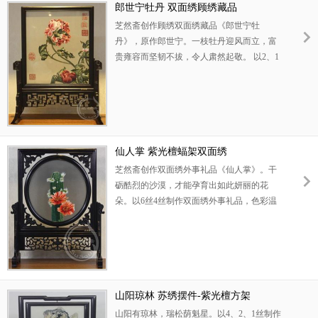
礼物，亦可用作高端商务礼品。
郎世宁牡丹 双面绣顾绣藏品
芝然斋创作顾绣双面绣藏品《郎世宁牡
丹》，原作郎世宁。一枝牡丹迎风而立，富
贵雍容而坚韧不拔，令人肃然起敬。 以2、1
丝制作顶级顾绣紫光檀摆件，色彩温雅和
润，古朴高洁。牡丹花朵重瓣叠蕊，圆润畅
达，当风之际，不失其形。叶片茎秆，随风
翻卷，趣味盎然。寓意德高望重，富贵不
矜。紫光檀框架古朴浑厚，温润如玉。适宜
用作高档生日礼物，亦可做企业开拓海外市
仙人掌 紫光檀蝠架双面绣
场的礼品。
芝然斋创作双面绣外事礼品《仙人掌》。干
砺酷烈的沙漠，才能孕育出如此妍丽的花
朵。以6丝4丝制作双面绣外事礼品，色彩温
润绚美，气韵空灵逼真。丝绣刻画仙人掌花
朵娇艳温润，毛刺栩栩如生。寓意艰难困
苦，玉汝于成。此双面绣摆件采用高档紫光
檀材料，精雕细刻，做工上乘。可以用作高
级外事礼品，商务礼物。
山阳琼林 苏绣摆件-紫光檀方架
山阳有琼林，瑞松荫魁星。以4、2、1丝制作