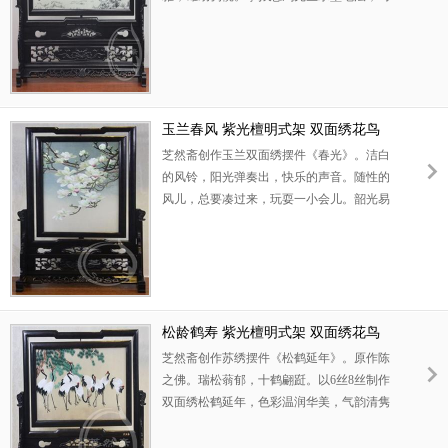
匹形态矫健，流水行云。此苏绣骏马摆件采
用上等紫光檀材料，雕工精美。可以用作开
业礼品，或者商务合作礼品。
玉兰春风 紫光檀明式架 双面绣花鸟
芝然斋创作玉兰双面绣摆件《春光》。洁白
的风铃，阳光弹奏出，快乐的声音。随性的
风儿，总要凑过来，玩耍一小会儿。韶光易
逝，善作善成。 以6丝制作玉兰双面绣，色彩
温润雅洁，气韵华美温婉。丝线刻画玉兰花
瓣柔软舒展，俯仰生姿。寓意积善庆余，高
华繁荣。采用高档紫光檀框架，雕工精美，
良宝可爱。此玉兰双面绣摆件可以用作外事
礼物，高档生日礼品。
松龄鹤寿 紫光檀明式架 双面绣花鸟
芝然斋创作苏绣摆件《松鹤延年》。原作陈
之佛。瑞松蓊郁，十鹤翩跹。以6丝8丝制作
双面绣松鹤延年，色彩温润华美，气韵清隽
高洁。丝绣刻画仙鹤羽毛，一丝不苟，历历
如真。寓意十全十美，寿比南山。此苏绣松