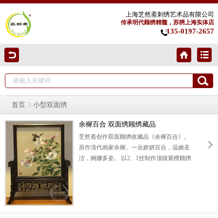
上海芝然斋刺绣艺术品有限公司
传承明代顾绣精髓，苏绣上海实体店
135-0197-2657
首页
小型双面绣
余穉百合 双面绣顾绣藏品
芝然斋创作双面顾绣收藏品《余穉百合》。
原作清代画家余穉。一丛娇妍百合，温婉圣
洁，婀娜多姿。 以2、1丝制作顶级紫檀顾绣
摆件，色彩温雅恬润，清新高洁。丝绣百合
花朵柔润舒展，细腻动人，恍然如真，令人
叹为观止。叶片向背俯仰，丝理拟真，光感
湛然。寓意百年好合，高洁脱俗。紫光檀框
架古朴敦厚，趣味盎然。可以用作高档i新婚