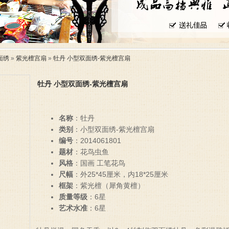
面绣
»
紫光檀宫扇
»
牡丹 小型双面绣-紫光檀宫扇
牡丹 小型双面绣-紫光檀宫扇
名称
：牡丹
类别
：小型双面绣-紫光檀宫扇
编号
：2014061801
题材
：花鸟虫鱼
风格
：国画 工笔花鸟
尺幅
：外25*45厘米，内18*25厘米
框架
：紫光檀（犀角黄檀）
质量等级
：6星
艺术水准
：6星