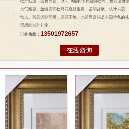
牡丹烂漫，国色天香。以6、4丝制作双面绣牡丹，色彩温雅
大气雍容。丝绣表现牡丹花叠蕊重瓣，柔润舒展，枝叶丰茂，
动人。寓意沉静高贵，源源不绝。此苏绣宫扇是中国特色的礼
理想的老外礼物。
13501972657
订购热线：