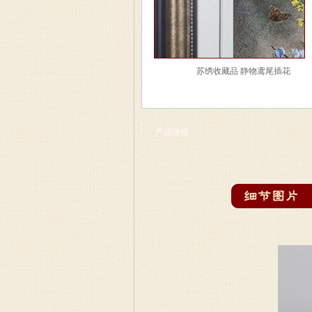
苏绣收藏品 静物鸢尾插花
产品详情