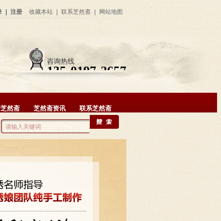
录
|
注册
收藏本站
|
联系芝然斋
|
网站地图
咨询热线
135-0197-2657
于芝然斋
芝然斋资讯
联系芝然斋