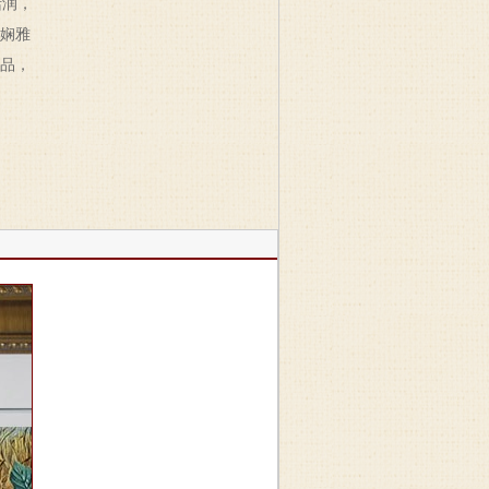
恬润，
娴雅
品，